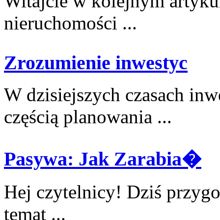
Witajcie w kolejnym‍ artyku
nieruchomości ...
Zrozumienie inwestyc
W dzisiejszych ⁢czasach ‌inw
‍częścią planowania ...
Pasywa: Jak Zarabia�
Hej⁢ czytelnicy! Dziś przygo
temat⁢ ...