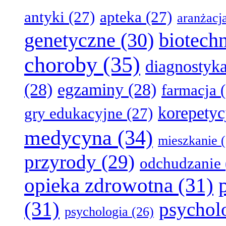
antyki
(27)
apteka
(27)
aranżacj
genetyczne
(30)
biotech
choroby
(35)
diagnostyk
(28)
egzaminy
(28)
farmacja
(
korepetyc
gry edukacyjne
(27)
medycyna
(34)
mieszkanie
(
przyrody
(29)
odchudzanie
opieka zdrowotna
(31)
(31)
psychol
psychologia
(26)