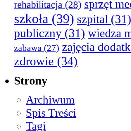
sprzęt m
rehabilitacja
(28)
szkoła
(39)
szpital
(31
publiczny
(31)
wiedza 
zajęcia dodat
zabawa
(27)
zdrowie
(34)
Strony
Archiwum
Spis Treści
Tagi