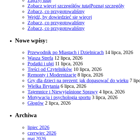
Zajrzyj tutaj
Zobacz więcej szczegółów tutaj
Poznaj szczegóły
Zobacz, co przygotowaliśmy
Wejdź, by dowiedzieć się więcej
Zobacz, co przygotowaliśmy
Zobacz, co przygotowaliśmy
Nowe wpisy:
Przewodnik po Miastach i Dzielnicach
14 lipca, 2026
Wasza Strefa
12 lipca, 2026
Podatki i ulgi
11 lipca, 2026
Treści od Czytelników
10 lipca, 2026
Remonty i Modernizacje
8 lipca, 2026
Gry dla dzieci na prezent: jak dopasować do wieku
7 lip
Wielka Brytania
6 lipca, 2026
Tajemnice i Niewyjaśnione Sprawy
4 lipca, 2026
Motywacja i psychologia sportu
3 lipca, 2026
Głogów
2 lipca, 2026
Archiwa
lipiec 2026
czerwiec 2026
maj 2026