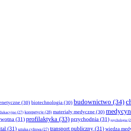
c
budownictwo
(34)
enetyczne
(30)
biotechnologia
(30)
medycyn
materiały medyczne
(30)
korepetycje
(28)
edukacyjne
(27)
profilaktyka
(33)
owotna
(31)
przychodnia
(31)
psychologia
(2
tal
(31)
transport publiczny
(31)
wiedza med
sztuka cyfrowa
(27)