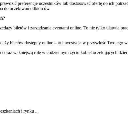
sprawdzić preferencje uczestników lub dostosować ofertę do ich potrz
na do oczekiwań odbiorców.
eń?
aży biletów i zarządzania eventami online. To nie tylko ułatwia prac
aży biletów dostępny online – to inwestycja w przyszłość Twojego w
a coraz ważniejszą rolę w codziennym życiu kobiet oczekujących dzi
zkaniach i rynku ...