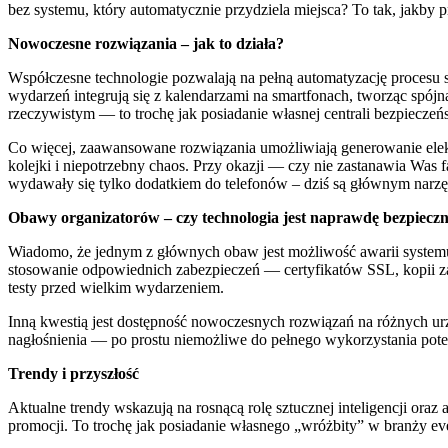
bez systemu, który automatycznie przydziela miejsca? To tak, jakby
Nowoczesne rozwiązania – jak to działa?
Współczesne technologie pozwalają na pełną automatyzację procesu s
wydarzeń integrują się z kalendarzami na smartfonach, tworząc spój
rzeczywistym — to trochę jak posiadanie własnej centrali bezpiecze
Co więcej, zaawansowane rozwiązania umożliwiają generowanie elek
kolejki i niepotrzebny chaos. Przy okazji — czy nie zastanawia Was f
wydawały się tylko dodatkiem do telefonów – dziś są głównym narzęd
Obawy organizatorów – czy technologia jest naprawdę bezpiecz
Wiadomo, że jednym z głównych obaw jest możliwość awarii systemu
stosowanie odpowiednich zabezpieczeń — certyfikatów SSL, kopii za
testy przed wielkim wydarzeniem.
Inną kwestią jest dostępność nowoczesnych rozwiązań na różnych urz
nagłośnienia — po prostu niemożliwe do pełnego wykorzystania pote
Trendy i przyszłość
Aktualne trendy wskazują na rosnącą rolę sztucznej inteligencji oraz 
promocji. To trochę jak posiadanie własnego „wróżbity” w branży ev