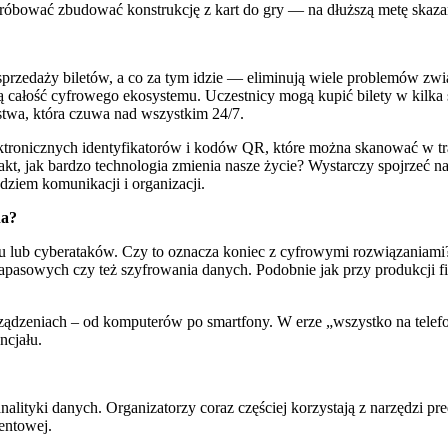
 próbować zbudować konstrukcję z kart do gry — na dłuższą metę skaza
przedaży biletów, a co za tym idzie — eliminują wiele problemów zwi
ną całość cyfrowego ekosystemu. Uczestnicy mogą kupić bilety w kilka
ństwa, która czuwa nad wszystkim 24/7.
tronicznych identyfikatorów i kodów QR, które można skanować w tra
akt, jak bardzo technologia zmienia nasze życie? Wystarczy spojrzeć na 
ziem komunikacji i organizacji.
na?
 lub cyberataków. Czy to oznacza koniec z cyfrowymi rozwiązaniami?
pasowych czy też szyfrowania danych. Podobnie jak przy produkcji fil
ądzeniach – od komputerów po smartfony. W erze „wszystko na telefonie
ncjału.
analityki danych. Organizatorzy coraz częściej korzystają z narzędzi p
entowej.