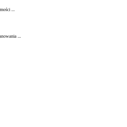
mości ...
anowania ...