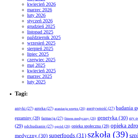
kwiecień 2026
marzec 2026
luty 2026
styczeń 2026
grudzień 2025
listopad 2025
październik 2025
wrzesień 2025
sierpień 2025
lipiec 2025
czerwiec 2025
maj 2025
kwiecień 2025
marzec 2025
luty 2025
Tagi:
badania g
antyki
(27)
apteka
(27)
asertywność
(27)
aranżacja wnętrz
(26)
genetyka
(30)
egzaminy
(28)
farmacja
(27)
gry 
fitness medyczny
(26)
opieka zdr
(29)
opieka społeczna
(28)
odchudzanie
(27)
ogród
(26)
szkoła
(39)
superfoods
(31)
szpi
medyczny
(30)