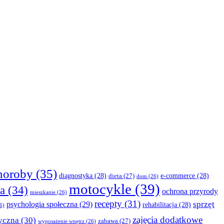
horoby
(35)
diagnostyka
(28)
e-commerce
(28)
dieta
(27)
dom
(26)
motocykle
(39)
a
(34)
ochrona przyrody
mieszkanie
(26)
recepty
(31)
sprzęt
psychologia społeczna
(29)
rehabilitacja
(28)
6)
zajęcia dodatkowe
yczna
(30)
zabawa
(27)
wyposażenie wnętrz
(26)