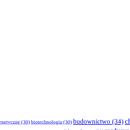
c
budownictwo
(34)
enetyczne
(30)
biotechnologia
(30)