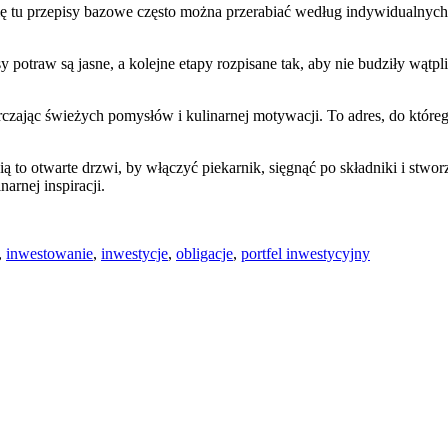
ię tu przepisy bazowe często można przerabiać według indywidualnych
sy potraw są jasne, a kolejne etapy rozpisane tak, aby nie budziły wą
rczając świeżych pomysłów i kulinarnej motywacji. To adres, do które
ą to otwarte drzwi, by włączyć piekarnik, sięgnąć po składniki i stw
arnej inspiracji.
,
inwestowanie
,
inwestycje
,
obligacje
,
portfel inwestycyjny