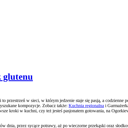
z glutenu
to przestrzeń w sieci, w którym jedzenie staje się pasją, a codzienne 
k wyszukane kompozycje. Zobacz także:
Kuchnia regionalna
i Garmażerka
wsze kroki w kuchni, czy też jesteś pasjonatem gotowania, na Ogorki
ków dnia, przez sycące potrawy, aż po wieczorne przekąski oraz słodko