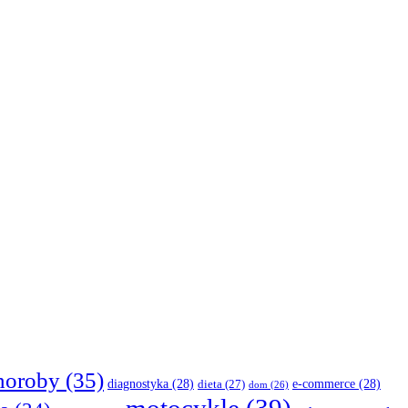
horoby
(35)
diagnostyka
(28)
e-commerce
(28)
dieta
(27)
dom
(26)