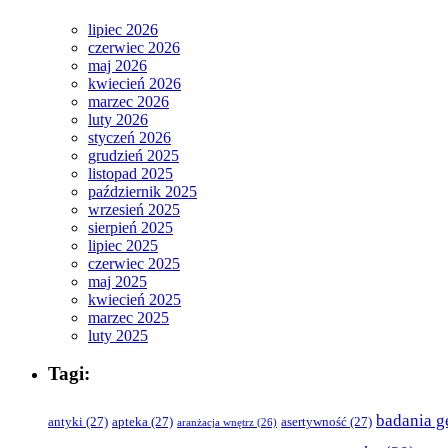
lipiec 2026
czerwiec 2026
maj 2026
kwiecień 2026
marzec 2026
luty 2026
styczeń 2026
grudzień 2025
listopad 2025
październik 2025
wrzesień 2025
sierpień 2025
lipiec 2025
czerwiec 2025
maj 2025
kwiecień 2025
marzec 2025
luty 2025
Tagi:
badania g
antyki
(27)
apteka
(27)
asertywność
(27)
aranżacja wnętrz
(26)