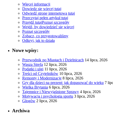
Więcej informacji
Dowiedz się więcej tutaj
Odwiedź stronę internetową tutaj
Przeczytaj pełen artykuł tutaj
Przejdź tutaj
Poznaj szczegóły
Wejdź, by dowiedzieć się więcej
Poznaj szczegóły
Zobacz, co przygotowaliśmy
Odkryj, jak to działa
Nowe wpisy:
Przewodnik po Miastach i Dzielnicach
14 lipca, 2026
Wasza Strefa
12 lipca, 2026
Podatki i ulgi
11 lipca, 2026
Treści od Czytelników
10 lipca, 2026
Remonty i Modernizacje
8 lipca, 2026
Gry dla dzieci na prezent: jak dopasować do wieku
7 lip
Wielka Brytania
6 lipca, 2026
Tajemnice i Niewyjaśnione Sprawy
4 lipca, 2026
Motywacja i psychologia sportu
3 lipca, 2026
Głogów
2 lipca, 2026
Archiwa