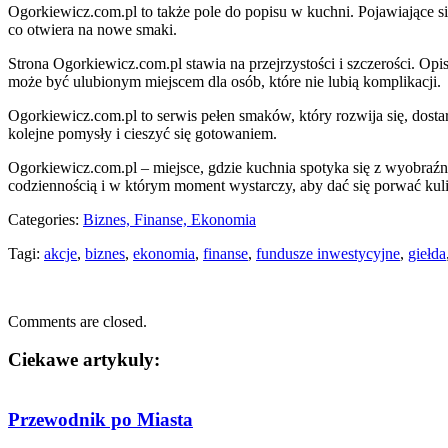
Ogorkiewicz.com.pl to także pole do popisu w kuchni. Pojawiające s
co otwiera na nowe smaki.
Strona Ogorkiewicz.com.pl stawia na przejrzystości i szczerości. Opi
może być ulubionym miejscem dla osób, które nie lubią komplikacji.
Ogorkiewicz.com.pl to serwis pełen smaków, który rozwija się, dosta
kolejne pomysły i cieszyć się gotowaniem.
Ogorkiewicz.com.pl – miejsce, gdzie kuchnia spotyka się z wyobraźni
codziennością i w którym moment wystarczy, aby dać się porwać kulin
Categories:
Biznes, Finanse, Ekonomia
Tagi:
akcje
,
biznes
,
ekonomia
,
finanse
,
fundusze inwestycyjne
,
giełda
Comments are closed.
Ciekawe artykuly:
Przewodnik po Miasta