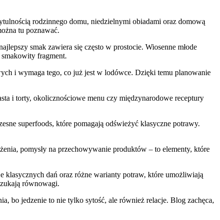
rzytulnością rodzinnego domu, niedzielnymi obiadami oraz domową
 można tu poznawać.
ajlepszy smak zawiera się często w prostocie. Wiosenne młode
j smakowity fragment.
owych i wymaga tego, co już jest w lodówce. Dzięki temu planowanie
iasta i torty, okolicznościowe menu czy międzynarodowe receptury
czesne superfoods, które pomagają odświeżyć klasyczne potrawy.
ażenia, pomysły na przechowywanie produktów – to elementy, które
je klasycznych dań oraz różne warianty potraw, które umożliwiają
 szukają równowagi.
 bo jedzenie to nie tylko sytość, ale również relacje. Blog zachęca,