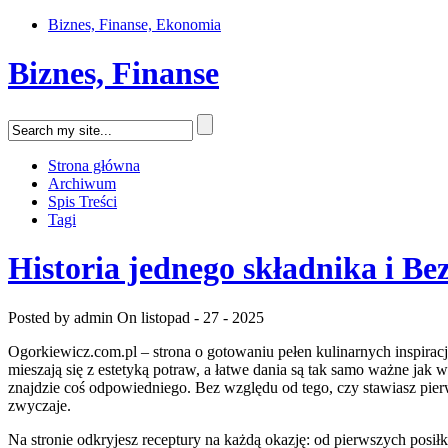
Biznes, Finanse, Ekonomia
Biznes, Finanse
Strona główna
Archiwum
Spis Treści
Tagi
Historia jednego składnika i Be
Posted by admin
On listopad - 27 - 2025
Ogorkiewicz.com.pl – strona o gotowaniu pełen kulinarnych inspiracji 
mieszają się z estetyką potraw, a łatwe dania są tak samo ważne ja
znajdzie coś odpowiedniego. Bez względu od tego, czy stawiasz pier
zwyczaje.
Na stronie odkryjesz receptury na każdą okazję: od pierwszych posił