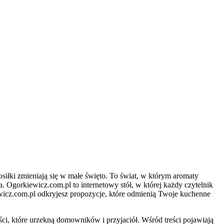
posiłki zmieniają się w małe święto. To świat, w którym aromaty
. Ogorkiewicz.com.pl to internetowy stół, w której każdy czytelnik
ewicz.com.pl odkryjesz propozycje, które odmienią Twoje kuchenne
ści, które urzekną domowników i przyjaciół. Wśród treści pojawiają