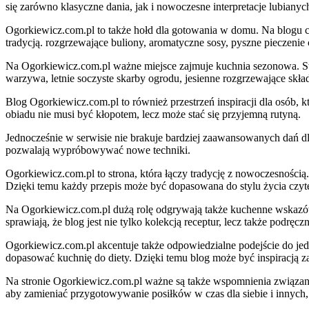
się zarówno klasyczne dania, jak i nowoczesne interpretacje lubiany
Ogorkiewicz.com.pl to także hołd dla gotowania w domu. Na blogu cz
tradycją. rozgrzewające buliony, aromatyczne sosy, pyszne pieczenie
Na Ogorkiewicz.com.pl ważne miejsce zajmuje kuchnia sezonowa. Str
warzywa, letnie soczyste skarby ogrodu, jesienne rozgrzewające skł
Blog Ogorkiewicz.com.pl to również przestrzeń inspiracji dla osób, 
obiadu nie musi być kłopotem, lecz może stać się przyjemną rutyną.
Jednocześnie w serwisie nie brakuje bardziej zaawansowanych dań dl
pozwalają wypróbowywać nowe techniki.
Ogorkiewicz.com.pl to strona, która łączy tradycję z nowoczesności
Dzięki temu każdy przepis może być dopasowana do stylu życia czyte
Na Ogorkiewicz.com.pl dużą rolę odgrywają także kuchenne wskazówk
sprawiają, że blog jest nie tylko kolekcją receptur, lecz także podrę
Ogorkiewicz.com.pl akcentuje także odpowiedzialne podejście do jedz
dopasować kuchnię do diety. Dzięki temu blog może być inspiracją zar
Na stronie Ogorkiewicz.com.pl ważne są także wspomnienia związane z
aby zamieniać przygotowywanie posiłków w czas dla siebie i innych