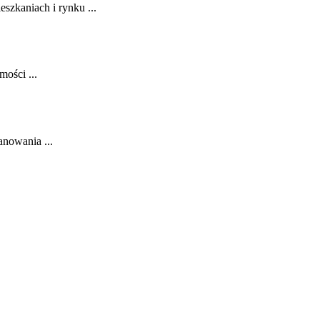
zkaniach i rynku ...
mości ...
anowania ...