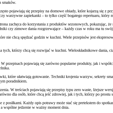
ch smaków.
ęsto pojawiają się przepisy na domowe obiady, które kojarzą się z p
 czy warzywne zapiekanki – to tylko część bogatego repertuaru, który
ona zachęca do korzystania z produktów sezonowych, pokazując, że n
adniki czy zimowe dania rozgrzewające – każdy czas w roku ma tu swó
które nie chcą spędzać godzin w kuchni. Wiele przepisów jest ekspres
a tych, którzy chcą się rozwijać w kuchni. Wieloskładnikowe dania, c
ą. W przepisach pojawiają się zarówno popularne produkty, jak i współ
lnika.
i, które ułatwiają gotowanie. Techniki krojenia warzyw, sekrety sm
cznym poradnikiem.
enia. W treściach pojawiają się przepisy typu zero waste, lżejsze wers
ówno dla osób, które chcą jeść zdrowiej, jak i tych, którzy po prostu
 posiłkami. Każdy opis potrawy może stać się pretekstem do spotkania,
, a wspólne jedzenie w ważny moment dnia.