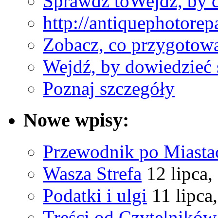
Sprawdź to
Wejdź, by d
http://antiquephotorep
Zobacz, co przygotow
Wejdź, by dowiedzieć 
Poznaj szczegóły
Nowe wpisy:
Przewodnik po Miastac
Wasza Strefa
12 lipca,
Podatki i ulgi
11 lipca
Treści od Czytelników