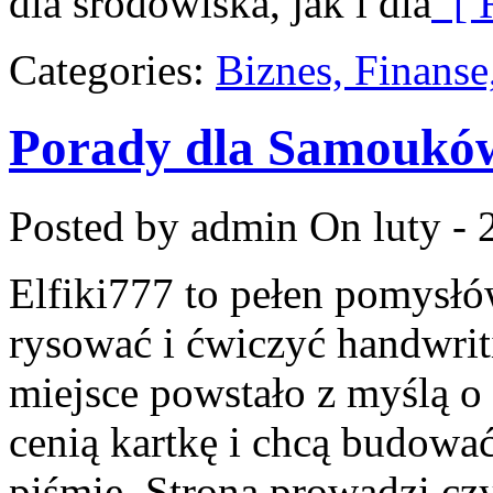
dla środowiska, jak i dla
[ R
Categories:
Biznes, Finans
Porady dla Samoukó
Posted by admin
On luty - 
Elfiki777 to pełen pomysłów
rysować i ćwiczyć handwri
miejsce powstało z myślą o 
cenią kartkę i chcą budowa
piśmie. Strona prowadzi cz