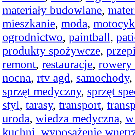
materiały budowlane
,
mater
mieszkanie
,
moda
,
motocyk
ogrodnictwo
,
paintball
,
pat
produkty spożywcze
,
przep
remont
,
restauracje
,
rowery 
nocna
,
rtv agd
,
samochody
sprzęt medyczny
,
sprzęt spe
styl
,
tarasy
,
transport
,
transp
uroda
,
wiedza medyczna
,
w
kuchni
,
wyposażenie wnętr