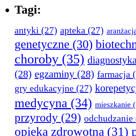
Tagi:
antyki
(27)
apteka
(27)
aranżacj
genetyczne
(30)
biotech
choroby
(35)
diagnostyk
(28)
egzaminy
(28)
farmacja
(
korepetyc
gry edukacyjne
(27)
medycyna
(34)
mieszkanie
(
przyrody
(29)
odchudzanie
opieka zdrowotna
(31)