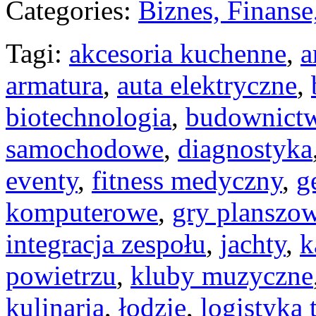
Categories:
Biznes, Finans
Tagi:
akcesoria kuchenne
,
a
armatura
,
auta elektryczne
,
biotechnologia
,
budownict
samochodowe
,
diagnostyka
eventy
,
fitness medyczny
,
g
komputerowe
,
gry planszo
integracja zespołu
,
jachty
,
k
powietrzu
,
kluby muzyczne
kulinaria
,
łodzie
,
logistyka 