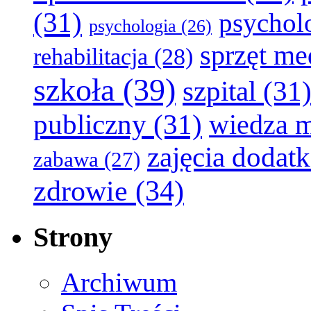
(31)
psychol
psychologia
(26)
sprzęt m
rehabilitacja
(28)
szkoła
(39)
szpital
(31
publiczny
(31)
wiedza 
zajęcia dodat
zabawa
(27)
zdrowie
(34)
Strony
Archiwum